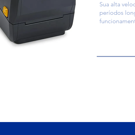
Sua alta vel
períodos lon
funcionament