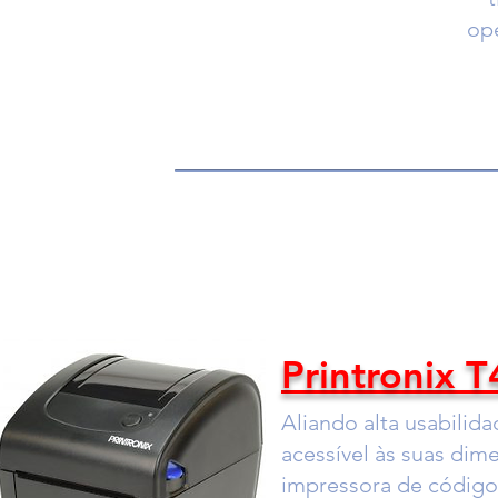
op
Printronix 
Aliando alta usabilid
acessível às suas dim
impressora de códigos