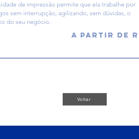
ocidade de impressão permite que ela trabalhe por
gos sem interrupção, agilizando, sem dúvidas, o
o do seu negócio.
A partir de r
Voltar