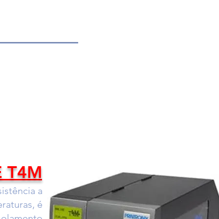
E T4M
istência a
raturas, é
isolamento