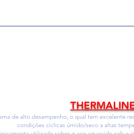
THERMALIN
tema de alto desempenho, o qual tem excelente res
condições cíclicas úmido/seco a altas tempe
tipicamente utilizado sobre o aço aquecido sob o 