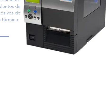
lentes de
rosivos do
o térmico.